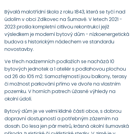
Bývalá malotřídní škola z roku 1843, která se tyčí nad
údolím v obci Zdíkovec na Šumavě. V letech 2021 -
2023 prošla kompletní citlivou rekontrukcí jejíž
výsledkem je moderní bytový dům - nízkoenergetická
budova s historickým nádechem ve standardu
novostavby.
Ve třech nadzemních podlažích se nacházá 10
bytových jednotek a 1 ateliér s podlahovou plochou
od 26 do 105 m2. Samozřejmostí jsou balkony, terasy
či možnost parkování přímo ve dvoře na vlastním
pozemku. V horních patrech úžasné výhledy na
okolní údolí.
Bytový dům je ve velmi klidné části obce, s dobrou
dopravní dostupností a potřebným zázemím na
dosah. Do lesa jen pár metrů, krásná okolní šumavská
příroda, turistické či cyklistické stezky. V zimě je v