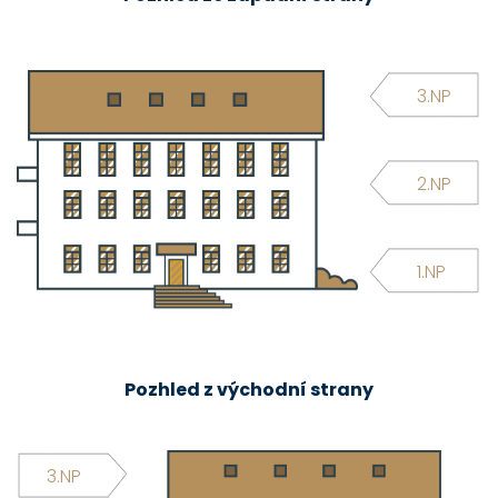
3.NP
2.NP
1.NP
Pozhled z východní strany
3.NP