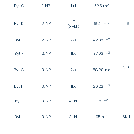
2
Byt C
1. NP
1+1
52,5 m
2+1
2
Byt D
2. NP
69,21 m
SP, 
(3+kk)
2
Byt E
2. NP
2kk
42,35 m
2
Byt F
2. NP
1kk
37,93 m
SK, B 2
2
Byt G
3. NP
2kk
58,88 m
2
Byt H
3. NP
1kk
26,22 m
2
Byt I
3. NP
4+kk
105 m
2
Byt J
3. NP
3+kk
95 m
SK, B 
V