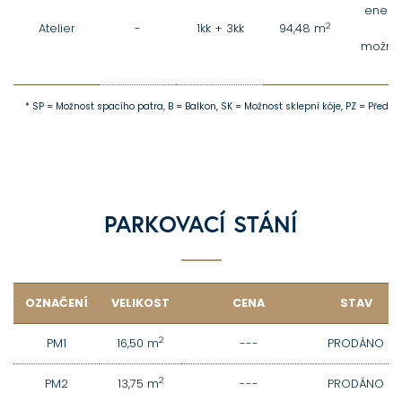
energe
2
Atelier
-
1kk + 3kk
94,48 m
možnos
* SP = Možnost spacího patra, B = Balkon, SK = Možnost sklepní kóje, PZ = Předza
PARKOVACÍ STÁNÍ
OZNAČENÍ
VELIKOST
CENA
STAV
2
PM1
16,50 m
---
PRODÁNO
2
PM2
13,75 m
---
PRODÁNO