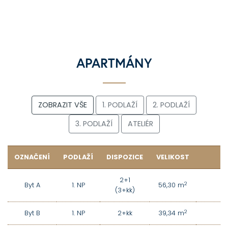
APARTMÁNY
ZOBRAZIT VŠE
1. PODLAŽÍ
2. PODLAŽÍ
3. PODLAŽÍ
ATELIÉR
OZNAČENÍ
PODLAŽÍ
DISPOZICE
VELIKOST
2+1
2
Byt A
1. NP
56,30 m
(3+kk)
2
Byt B
1. NP
2+kk
39,34 m