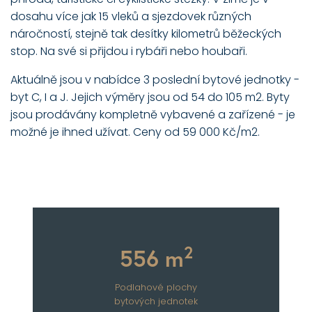
dosahu více jak 15 vleků a sjezdovek různých
náročností, stejně tak desítky kilometrů běžeckých
stop. Na své si přijdou i rybáři nebo houbaři.
Aktuálně jsou v nabídce 3 poslední bytové jednotky -
byt C, I a J. Jejich výměry jsou od 54 do 105 m2. Byty
jsou prodávány kompletně vybavené a zařízené - je
možné je ihned užívat. Ceny od 59 000 Kč/m2.
2
556
m
Podlahové plochy
bytových jednotek