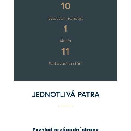
10
Bytových jednotek
1
Ateliér
11
Parkovacích stání
JEDNOTLIVÁ PATRA
Pozhled ze západní strany