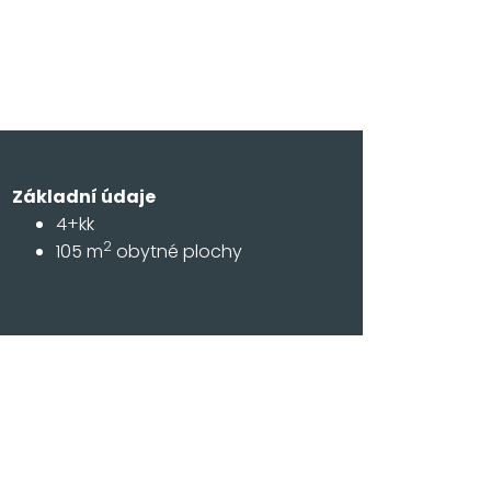
Základní údaje
4+kk
2
105 m
obytné plochy