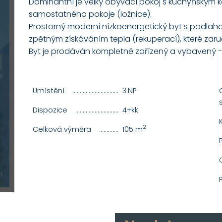
Dominantní je velký obývací pokoj s kuchyňským k
samostatného pokoje (ložnice).
Prostorný moderní nízkoenergetický byt s podlah
zpětným získáváním tepla (rekuperací), které zaruč
Byt je prodáván kompletně zařízený a vybavený -
Umístění
....................................................................................................
3.NP
Dispozice
..................................................................................................
4+kk
2
Celková výměra
..................................................................................
105 m