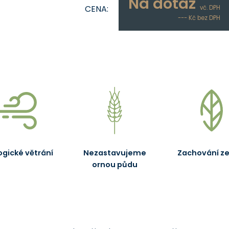
Na dotaz
CENA:
vč. DPH
--- Kč bez DPH
ogické větrání
Nezastavujeme
Zachování ze
ornou půdu