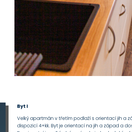
Byt I
Velký apartmán v třetím podlaží s orientací jih 
dispozicí 4+kk. Byt je orientací na jih a západ a do