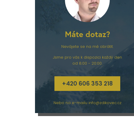
Máte dotaz?
Nevájete se na mě obrátit.
Jsme pro vás k dispozici každý den
od 8:00 - 20:00.
+420 606 353 218
Nebo na e-mailu
info@zdikovec.cz