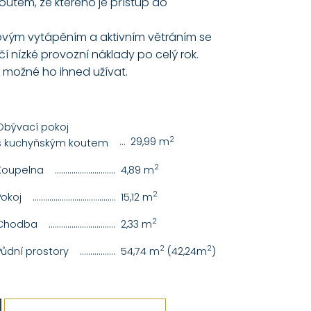
outem, ze kterého je přístup do
ovým vytápěním a aktivním větráním se
í nízké provozní náklady po celý rok.
 možné ho ihned užívat.
........................
Obývací pokoj
2
............................................................................................
29,99 m
s kuchyňským koutem
..........................
2
Koupelna
...........................................................................................................................
4,89 m
..........................................
2
Pokoj
............................................................................................................................
15,12 m
2
Chodba
............................................................................................................................
2,33 m
2
2
Půdní prostory
...............................................................................................................
54,74 m
(42,24m
)